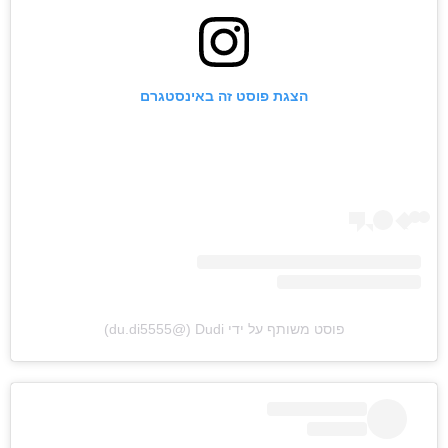
הצגת פוסט זה באינסטגרם
פוסט משותף על ידי ‏‎Dudi‎‏ (@‏‎du.di5555‎‏)