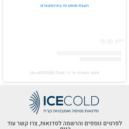
הצגת פוסט זה באינסטגרם
פוסט משותף על ידי ‏‎Dudi‎‏ (@‏‎du.di5555‎‏)
לפרטים נוספים והרשמה לסדנאות, צרו קשר עוד