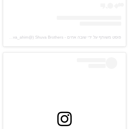
פוסט משותף על ידי ‏‎שובה אחים - Shuva Brothers‎‏ (@‏‎shuva_ahim‎‏)