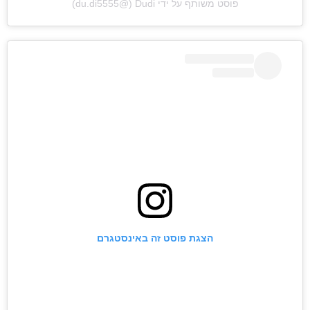
פוסט משותף על ידי ‏‎Dudi‎‏ (@‏‎du.di5555‎‏)
הצגת פוסט זה באינסטגרם