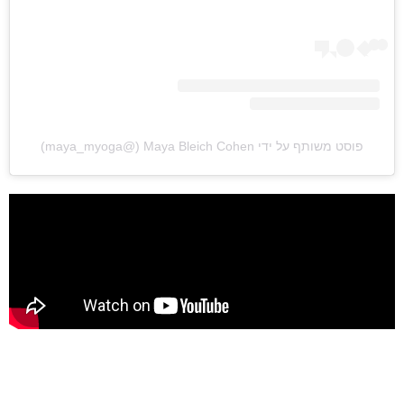
פוסט משותף על ידי ‏‎Maya Bleich Cohen‎‏ (@‏‎maya_myoga‎‏)